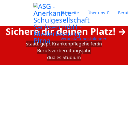
Startseite
Über uns
Beru
Sichere dir deinen Platz! →
Veranstaltungskalender
staatl. gepr. Krankenpflegehelfer:in
Berufsvorbereitungsjahr
duales Studium