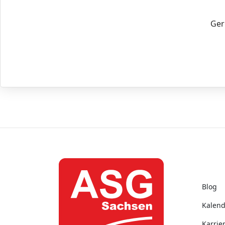
Ger
Aktu
Blog
Kalend
Karrie