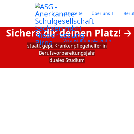
Startseite
Über uns
Beru
Sichere dir deinen Platz! →
Veranstaltungskalender
staatl. gepr. Krankenpflegehelfer:in
Berufsvorbereitungsjahr
duales Studium